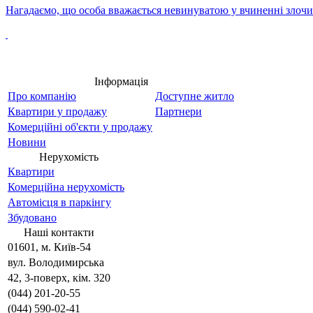
Нагадаємо, що особа вважається невинуватою у вчиненні злочин
Інформація
Про компанію
Доступне житло
Квартири у продажу
Партнери
Комерційні об'єкти у продажу
Новини
Нерухомість
Квартири
Комерційна нерухомість
Автомісця в паркінгу
Збудовано
Наші контакти
01601, м. Київ-54
вул. Володимирська
42, 3-поверх, кім. 320
(044) 201-20-55
(044) 590-02-41