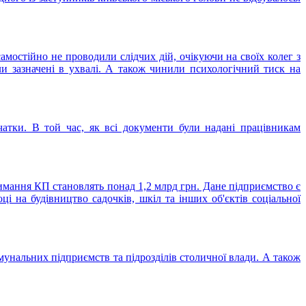
мостійно не проводили слідчих дій, очікуючи на своїх колег з
 зазначені в ухвалі. А також чинили психологічний тиск на
атки. В той час, як всі документи були надані працівникам
мання КП становлять понад 1,2 млрд грн. Дане підприємство є
і на будівництво садочків, шкіл та інших об'єктів соціальної
омунальних підприємств та підрозділів столичної влади. А також