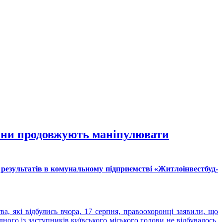
гани продовжують маніпулювати
результатів в комунальному підприємстві «Житлоінвестбуд-
, які відбулись вчора, 17 серпня, правоохоронці заявили, що
го із заступників київського міського голови не відбувалось.