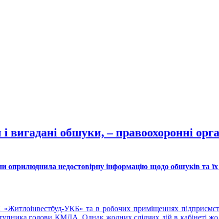
 і вигадані обшуки, – правоохоронні ор
и оприлюднила недостовірну інформацію щодо обшуків та їх 
 «Житлоінвестбуд-УКБ» та в робочих приміщеннях підприємства
тупника голови КМДА. Однак жодних слідчих дій в кабінеті жодно