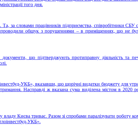
міністрації того дня.
Та, за словами працівників підприємства, співробітники СБУ са
 проводили обшук з порушеннями – в приміщеннях, що не були
и документи, що підтверджують протиправну діяльність та печ
олі.
нвестбуд-УКБ», вказавши, що щорічні видатки бюджету для утри
римання. Насправді ж вказана сума виділена містом в 2020 роц
ьку владу Києва триває. Разом зі спробами паралізувати роботу к
тлоінвестбуд-УКБ».