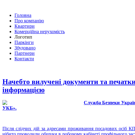
Головна
Про компанію
Квартири
Комерційна нерухомість
Логотип
Паркінги
Збудовано
Партнери
Контакти
Начебто вилучені документи та печатки
інформацією
Служба Безпеки Україн
УКБ».
Після слідчих дій за адресами проживання посадових осіб КП
нібито проводили обшуки в робочому кабінеті профільного зас