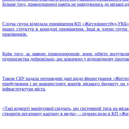
Більше того, правоохоронці навіть не навідувались до міської ад
Слідча група відвідала приміщення КП «Житлоінвестбуд-УКБ». 
інших структур в коридорі приміщення. Інші ж члени групи
працівників.
Крім того, за заявою правоохоронців, вони нібито вилучил
підприємства добровільно, що зазначено у відповідному проток
Також СБУ надала неправдиві дані щодо фінансування «Житлоі
прибутковим і не використовує коштів міського бюджету на ут
інфраструктури міста.
«Такі відверті маніпуляції свідчать, що системний тиск на міс
створити негативну картину в медіа», – підкреслили в КП «Жи