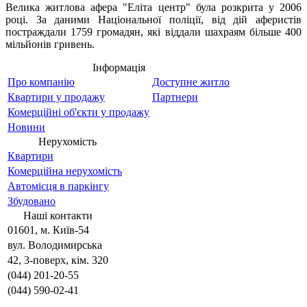
Велика житлова афера "Еліта центр" була розкрита у 2006
році. За даними Національної поліції, від дій аферистів
постраждали 1759 громадян, які віддали шахраям більше 400
мільйонів гривень.
Інформація
Про компанію
Доступне житло
Квартири у продажу
Партнери
Комерційні об'єкти у продажу
Новини
Нерухомість
Квартири
Комерційна нерухомість
Автомісця в паркінгу
Збудовано
Наші контакти
01601, м. Київ-54
вул. Володимирська
42, 3-поверх, кім. 320
(044) 201-20-55
(044) 590-02-41