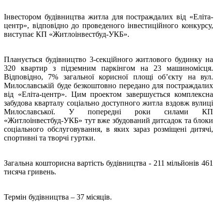
Інвестором будівництва житла для постраждалих від «Еліта-
центр», відповідно до проведеного інвестиційного конкурсу,
виступає КП «Житлоінвестбуд-УКБ».
Планується будівництво 3-секційного житлового будинку на
320 квартир з підземним паркінгом на 23 машиномісця.
Відповідно, 7% загальної корисної площі об’єкту на вул.
Милославській буде безкоштовно передано для постраждалих
від «Еліта-центр». Цим проектом завершується комплексна
забудова кварталу соціально доступного житла вздовж вулиці
Милославської. У попередні роки силами КП
«Житлоінвестбуд-УКБ» тут вже збудований дитсадок та блоки
соціального обслуговування, в яких зараз розміщені дитячі,
спортивні та творчі гуртки.
Загальна кошторисна вартість будівництва - 211 мільйонів 461
тисяча гривень.
Термін будівництва – 37 місяців.