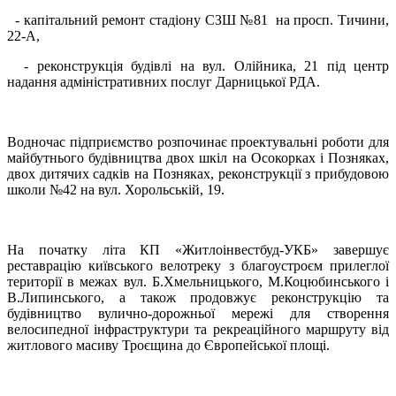
- капітальний ремонт стадіону СЗШ №81 на просп. Тичини,
22-А,
- реконструкція будівлі на вул. Олійника, 21 під центр
надання адміністративних послуг Дарницької РДА.
Водночас підприємство розпочинає проектувальні роботи для
майбутнього будівництва двох шкіл на Осокорках і Позняках,
двох дитячих садків на Позняках, реконструкції з прибудовою
школи №42 на вул. Хорольській, 19.
На початку літа КП «Житлоінвестбуд-УКБ» завершує
реставрацію київського велотреку з благоустроєм прилеглої
території в межах вул. Б.Хмельницького, М.Коцюбинського і
В.Липинського, а також продовжує реконструкцію та
будівництво вулично-дорожньої мережі для створення
велосипедної інфраструктури та рекреаційного маршруту від
житлового масиву Троєщина до Європейської площі.