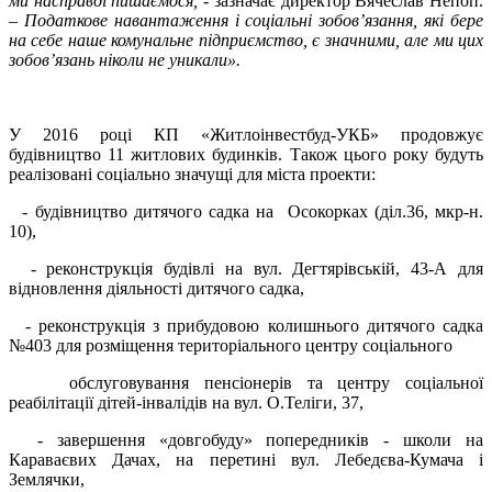
ми насправді пишаємося, -
зазначає директор Вячеслав Непоп.
–
Податкове навантаження і соціальні зобов’язання, які бере
на себе наше комунальне підприємство, є значними, але ми цих
зобов’язань ніколи не уникали».
У 2016 році КП «Житлоінвестбуд-УКБ» продовжує
будівництво 11 житлових будинків. Також цього року будуть
реалізовані соціально значущі для міста проекти:
- будівництво дитячого садка на Осокорках (діл.36, мкр-н.
10),
- реконструкція будівлі на вул. Дегтярівській, 43-А для
відновлення діяльності дитячого садка,
- реконструкція з прибудовою колишнього дитячого садка
№403 для розміщення територіального центру соціального
обслуговування пенсіонерів та центру соціальної
реабілітації дітей-інвалідів на вул. О.Теліги, 37,
- завершення «довгобуду» попередників - школи на
Караваєвих Дачах, на перетині вул. Лебедєва-Кумача і
Землячки,