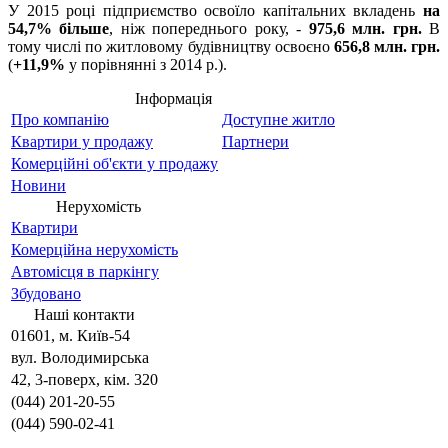
У 2015 році підприємство освоїло капітальних вкладень
на
54,7% більше
, ніж попереднього року, -
975,6 млн. грн.
В
тому числі по житловому будівництву освоєно
656,8 млн. грн.
(
+11,9%
у порівнянні з 2014 р.).
Інформація
Про компанію
Доступне житло
Квартири у продажу
Партнери
Комерційні об'єкти у продажу
Новини
Нерухомість
Квартири
Комерційна нерухомість
Автомісця в паркінгу
Збудовано
Наші контакти
01601, м. Київ-54
вул. Володимирська
42, 3-поверх, кім. 320
(044) 201-20-55
(044) 590-02-41